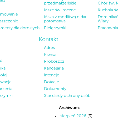
est
przedmałżeńskie
Chór św. M
Msze św. roczne
Kuchnia św
zmowanie
Msza z modlitwą o dar
Dominikań
szczenie
potomstwa
Wiary
amenty dla dorosłych
Pielgrzymki
Pracownia
Kontakt
Adres
Przeor
ia
Proboszcz
ika
Kancelaria
ołaj
Intencje
wacje
Dotacje
rzenia
Dokumenty
grzymki
Standardy ochrony osób
Archiwum:
sierpień 2026
(3)