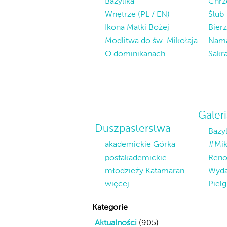
Bazylika
Chrz
Wnętrze (PL / EN)
Ślub
Ikona Matki Bożej
Bier
Modlitwa do św. Mikołaja
Nama
O dominikanach
Sakr
Galer
Duszpasterstwa
Bazyl
akademickie Górka
#Mik
postakademickie
Reno
młodzieży Katamaran
Wyda
więcej
Piel
Kategorie
Aktualności
(905)