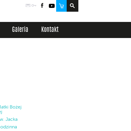
Poczta
Logowanie
Facebook
YouTube
Sklep
Galeria
Kontakt
Matki Bożej
ej
w. Jacka
Rodzinna