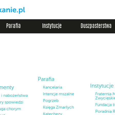
Parafia
Instytucje
Duszpasterstwa
Parafia
Instytucje
menty
Kancelaria
Intencje mszalne
Fraternia 
 i nabożeństwa
Zwycięski
Pogrzeb
ry spowiedzi
Fundacja ś
Księga Zmarłych
uga chorym
Poradnia 
Katechezy