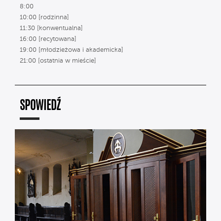
8:00
10:00 [rodzinna]
11:30 [konwentualna]
16:00 [recytowana]
19:00 [młodzieżowa i akademicka]
21:00 [ostatnia w mieście]
SPOWIEDŹ