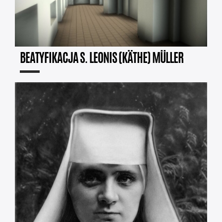
BEATYFIKACJA S. LEONIS (KÄTHE) MÜLLER