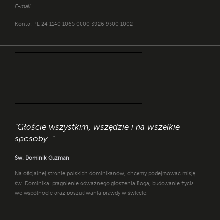
E-mail
Konto: PL 24 1140 1065 0000 3926 9300 1002
"Głoście wszystkim, wszędzie i na wszelkie
sposoby. "
Św. Dominik Guzman
Na oficjalnej stronie polskich dominikanów, chcemy podejmować misję
św. Dominika: pragnienie odważnego głoszenia Boga, budowanie życia
we wspólnocie oraz poszukiwania prawdy w świecie.