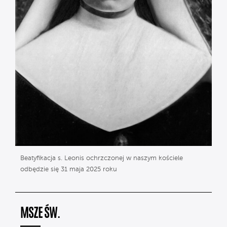
Beatyfikacja s. Leonis ochrzczonej w naszym kościele
odbędzie się 31 maja 2025 roku
MSZE ŚW.