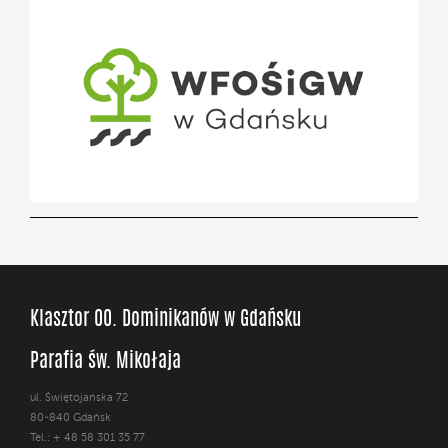
Klasztor OO. Dominikanów w Gdańsku
Parafia św. Mikołaja
ul. Świętojańska 72
80-840 Gdańsk
Tel.: + 48 58 301 35 77