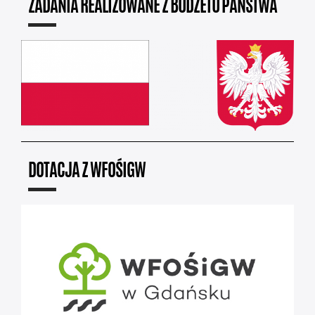
ZADANIA REALIZOWANE Z BUDŻETU PAŃSTWA
DOTACJA Z WFOŚIGW