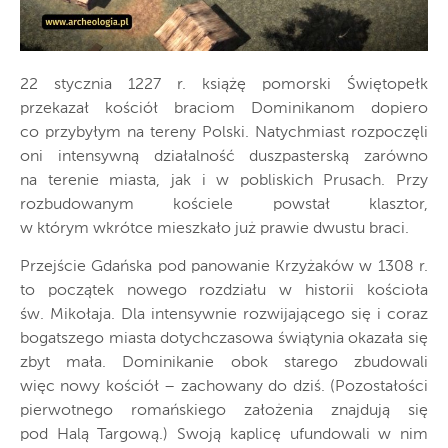
22 stycznia 1227 r. książę pomorski Świętopełk
przekazał kościół braciom Dominikanom dopiero
co przybyłym na tereny Polski. Natychmiast rozpoczęli
oni intensywną działalność duszpasterską zarówno
na terenie miasta, jak i w pobliskich Prusach. Przy
rozbudowanym kościele powstał klasztor,
w którym wkrótce mieszkało już prawie dwustu braci.
Przejście Gdańska pod panowanie Krzyżaków w 1308 r.
to początek nowego rozdziału w historii kościoła
św. Mikołaja. Dla intensywnie rozwijającego się i coraz
bogatszego miasta dotychczasowa świątynia okazała się
zbyt mała. Dominikanie obok starego zbudowali
więc nowy kościół – zachowany do dziś. (Pozostałości
pierwotnego romańskiego założenia znajdują się
pod Halą Targową.) Swoją kaplicę ufundowali w nim