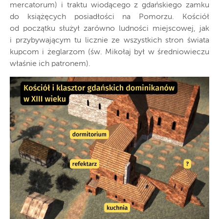
mercatorum) i traktu wiodącego z gdańskiego zamku
do książęcych posiadłości na Pomorzu. Kościół
od początku służył zarówno ludności miejscowej, jak
i przybywającym tu licznie ze wszystkich stron świata
kupcom i żeglarzom (św. Mikołaj był w średniowieczu
właśnie ich patronem).