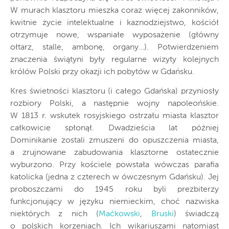
W murach klasztoru mieszka coraz więcej zakonników,
kwitnie życie intelektualne i kaznodziejstwo, kościół
otrzymuje nowe, wspaniałe wyposażenie (główny
ołtarz, stalle, ambonę, organy…). Potwierdzeniem
znaczenia świątyni były regularne wizyty kolejnych
królów Polski przy okazji ich pobytów w Gdańsku.
Kres świetności klasztoru (i całego Gdańska) przyniosły
rozbiory Polski, a następnie wojny napoleońskie.
W 1813 r. wskutek rosyjskiego ostrzału miasta klasztor
całkowicie spłonął. Dwadzieścia lat później
Dominikanie zostali zmuszeni do opuszczenia miasta,
a zrujnowane zabudowania klasztorne ostatecznie
wyburzono. Przy kościele powstała wówczas parafia
katolicka (jedna z czterech w ówczesnym Gdańsku). Jej
proboszczami do 1945 roku byli prezbiterzy
funkcjonujący w języku niemieckim, choć nazwiska
niektórych z nich (
Maćkowski
,
Bruski
) świadczą
o polskich korzeniach. Ich wikariuszami natomiast