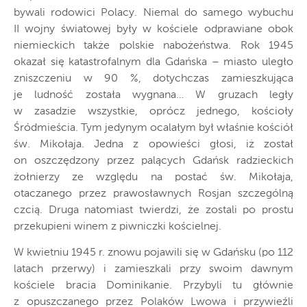
bywali rodowici Polacy. Niemal do samego wybuchu
II wojny światowej były w kościele odprawiane obok
niemieckich także polskie nabożeństwa. Rok 1945
okazał się katastrofalnym dla Gdańska – miasto uległo
zniszczeniu w 90 %, dotychczas zamieszkująca
je ludność została wygnana… W gruzach legły
w zasadzie wszystkie, oprócz jednego, kościoły
Śródmieścia. Tym jedynym ocalałym był właśnie kościół
św. Mikołaja. Jedna z opowieści głosi, iż został
on oszczędzony przez palących Gdańsk radzieckich
żołnierzy ze względu na postać św. Mikołaja,
otaczanego przez prawosławnych Rosjan szczególną
czcią. Druga natomiast twierdzi, że zostali po prostu
przekupieni winem z piwniczki kościelnej.
W kwietniu 1945 r. znowu pojawili się w Gdańsku (po 112
latach przerwy) i zamieszkali przy swoim dawnym
kościele bracia Dominikanie. Przybyli tu głównie
z opuszczanego przez Polaków Lwowa i przywieźli