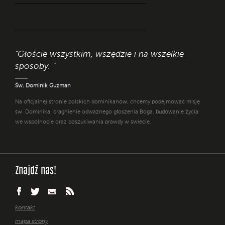
"Głoście wszystkim, wszędzie i na wszelkie
sposoby. "
Św. Dominik Guzman
Na oficjalnej stronie polskich dominikanów, chcemy podejmować misję
św. Dominika: pragnienie odważnego głoszenia Boga, budowanie życia
we wspólnocie oraz poszukiwania prawdy w świecie.
Znajdź nas!
kontakt
mapa strony