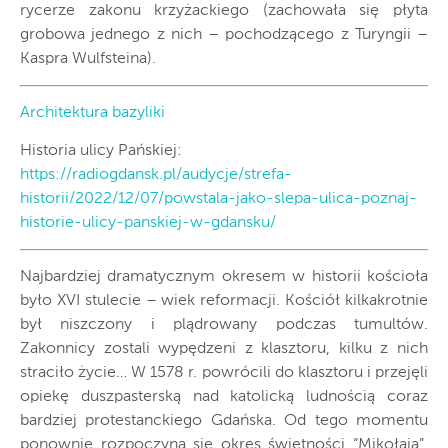
rycerze zakonu krzyżackiego (zachowała się płyta
grobowa jednego z nich – pochodzącego z Turyngii –
Kaspra Wulfsteina).
Architektura bazyliki
Historia ulicy Pańskiej:
https://radiogdansk.pl/audycje/strefa-
historii/2022/12/07/powstala-jako-slepa-ulica-poznaj-
historie-ulicy-panskiej-w-gdansku/
Najbardziej dramatycznym okresem w historii kościoła
było XVI stulecie – wiek reformacji. Kościół kilkakrotnie
był niszczony i plądrowany podczas tumultów.
Zakonnicy zostali wypędzeni z klasztoru, kilku z nich
straciło życie… W 1578 r. powrócili do klasztoru i przejęli
opiekę duszpasterską nad katolicką ludnością coraz
bardziej protestanckiego Gdańska. Od tego momentu
ponownie rozpoczyna się okres świetności “Mikołaja”.