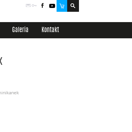
Poczta
Logowanie
Facebook
YouTube
Sklep
Galeria
Kontakt
k
minikanek