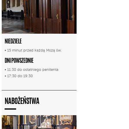
NIEDZIELE
• 15 minut przed każdą Mszą św.
DNI POWSZEDNIE
• 11:30 do ostatniego penitenta
• 17:30 do 19:30
NABOŻEŃSTWA