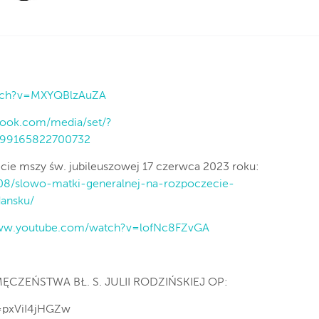
atch?v=MXYQBlzAuZA
book.com/media/set/?
.299165822700732
cie mszy św. jubileuszowej 17 czerwca 2023 roku:
3/08/slowo-matki-generalnej-na-rozpoczecie-
dansku/
www.youtube.com/watch?v=lofNc8FZvGA
ĘCZEŃSTWA BŁ. S. JULII RODZIŃSKIEJ OP:
=pxViI4jHGZw