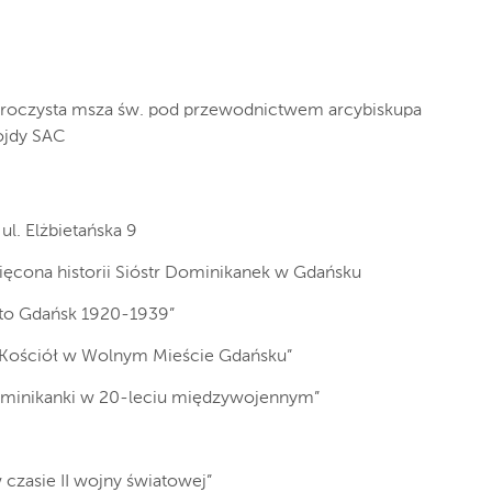
 uroczysta msza św. pod przewodnictwem arcybiskupa
ojdy SAC
ul. Elżbietańska 9
ięcona historii Sióstr Dominikanek w Gdańsku
sto Gdańsk 1920-1939”
 „Kościół w Wolnym Mieście Gdańsku”
ominikanki w 20-leciu międzywojennym”
 czasie II wojny światowej”