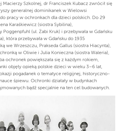
 Macierzy Szkolnej, dr Franciszek Kubacz zwrócił się
ryszy generalnej dominikanek w Wielowsi
r do pracy w ochronkach dla dzieci polskich. Do 29
a Karaśkiewicz (siostra Sybilina),
y Poggenpfuhl (ul. Żabi Kruk) i przebywała w Gdańsku
zja), która przebywała w Gdańsku do 1935
ą we Wrzeszczu, Prakseda Gallus (siostra Hiacynta),
hronką w Oliwie i Julia Konieczna (siostra Waleria),
ba ochronek powiększała się z każdym rokiem,
nki objęły opieką polskie dzieci w wieku 3–6 lat,
okazji pogadanek o tematyce religijnej, historyczno-
 nauce śpiewu. Ochronki działały w budynkach
ajmowanych bądź specjalnie na ten cel budowanych.