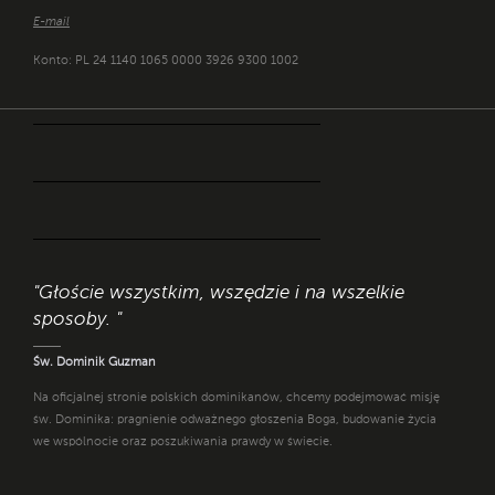
E-mail
Konto: PL 24 1140 1065 0000 3926 9300 1002
"Głoście wszystkim, wszędzie i na wszelkie
sposoby. "
Św. Dominik Guzman
Na oficjalnej stronie polskich dominikanów, chcemy podejmować misję
św. Dominika: pragnienie odważnego głoszenia Boga, budowanie życia
we wspólnocie oraz poszukiwania prawdy w świecie.