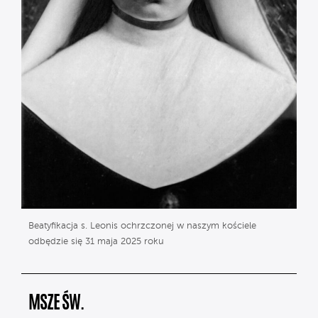
Beatyfikacja s. Leonis ochrzczonej w naszym kościele
odbędzie się 31 maja 2025 roku
MSZE ŚW.