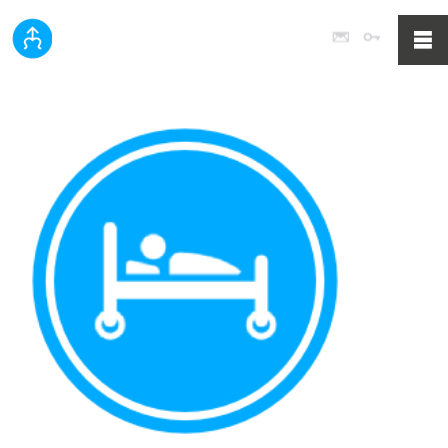
Poczta
Logowan