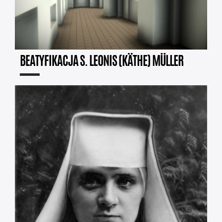
BEATYFIKACJA S. LEONIS (KÄTHE) MÜLLER