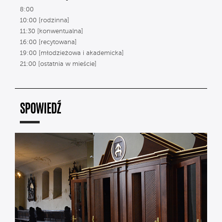
8:00
10:00 [rodzinna]
11:30 [konwentualna]
16:00 [recytowana]
19:00 [młodzieżowa i akademicka]
21:00 [ostatnia w mieście]
SPOWIEDŹ