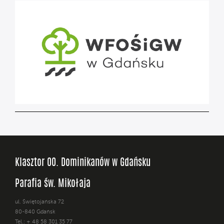
Klasztor OO. Dominikanów w Gdańsku
Parafia św. Mikołaja
ul. Świętojańska 72
80-840 Gdańsk
Tel.: + 48 58 301 35 77