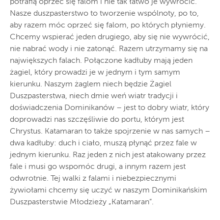
potrafią oprzeć się falom i nie tak łatwo je wywrócić.
Nasze duszpasterstwo to tworzenie wspólnoty, po to,
aby razem móc oprzeć się falom, po których płyniemy.
Chcemy wspierać jeden drugiego, aby się nie wywrócić,
nie nabrać wody i nie zatonąć. Razem utrzymamy się na
największych falach. Połączone kadłuby mają jeden
żagiel, który prowadzi je w jednym i tym samym
kierunku. Naszym żaglem niech będzie Żagiel
Duszpasterstwa, niech dmie weń wiatr tradycji i
doświadczenia Dominikanów – jest to dobry wiatr, który
doprowadzi nas szczęśliwie do portu, którym jest
Chrystus. Katamaran to także spojrzenie w nas samych –
dwa kadłuby: duch i ciało, muszą płynąć przez fale w
jednym kierunku. Raz jeden z nich jest atakowany przez
fale i musi go wspomóc drugi, a innym razem jest
odwrotnie. Tej walki z falami i niebezpiecznymi
żywiołami chcemy się uczyć w naszym Dominikańskim
Duszpasterstwie Młodzieży „Katamaran”.