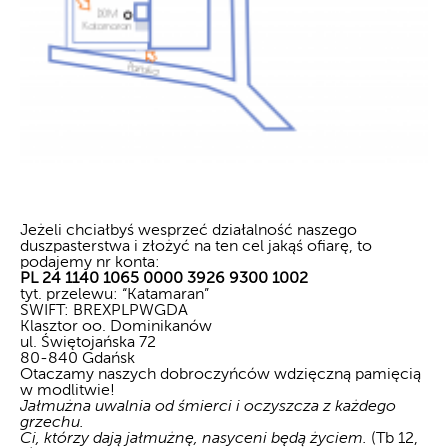
Jeżeli chciałbyś wesprzeć działalność naszego
duszpasterstwa i złożyć na ten cel jakąś ofiarę, to
podajemy nr konta:
PL 24 1140 1065 0000 3926 9300 1002
tyt. przelewu: “Katamaran”
SWIFT: BREXPLPWGDA
Klasztor oo. Dominikanów
ul. Świętojańska 72
80-840 Gdańsk
Otaczamy naszych dobroczyńców wdzięczną pamięcią
w modlitwie!
Jałmużna uwalnia od śmierci i oczyszcza z każdego
grzechu.
Ci, którzy dają jałmużnę, nasyceni będą życiem.
(Tb 12,