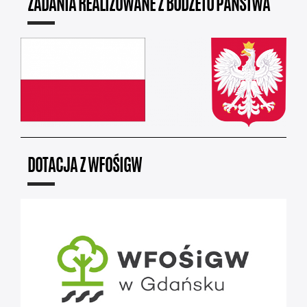
ZADANIA REALIZOWANE Z BUDŻETU PAŃSTWA
DOTACJA Z WFOŚIGW