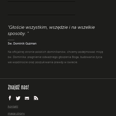
"Głoście wszystkim, wszędzie i na wszelkie
sposoby. "
Św. Dominik Guzman
Na oficjalnej stronie polskich dominikanów, chcemy podejmować misję
św. Dominika: pragnienie odważnego głoszenia Boga, budowanie życia
we wspólnocie oraz poszukiwania prawdy w świecie.
Znajdź nas!
kontakt
mapa strony