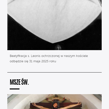
Beatyfikacja s. Leonis ochrzczonej w naszym kościele
odbędzie się 31 maja 2025 roku
MSZE ŚW.