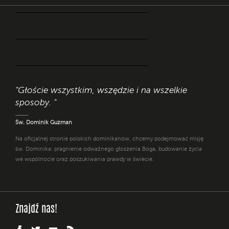
"Głoście wszystkim, wszędzie i na wszelkie
sposoby. "
Św. Dominik Guzman
Na oficjalnej stronie polskich dominikanów, chcemy podejmować misję
św. Dominika: pragnienie odważnego głoszenia Boga, budowanie życia
we wspólnocie oraz poszukiwania prawdy w świecie.
Znajdź nas!