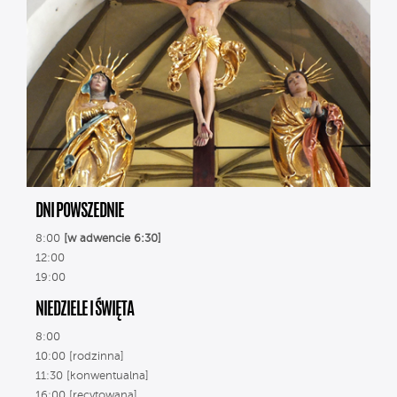
DNI POWSZEDNIE
8:00
[w adwencie 6:30]
12:00
19:00
NIEDZIELE I ŚWIĘTA
8:00
10:00 [rodzinna]
11:30 [konwentualna]
16:00 [recytowana]