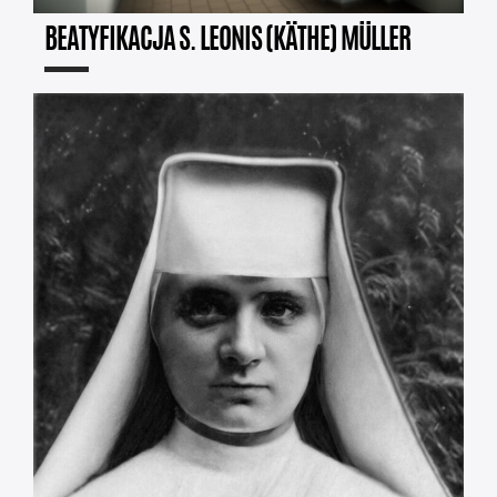
BEATYFIKACJA S. LEONIS (KÄTHE) MÜLLER