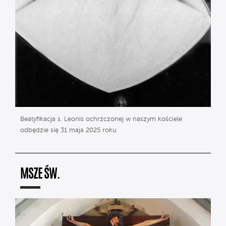
Beatyfikacja s. Leonis ochrzczonej w naszym kościele
odbędzie się 31 maja 2025 roku
MSZE ŚW.