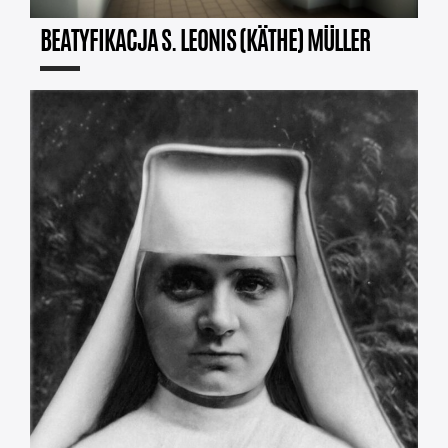
BEATYFIKACJA S. LEONIS (KÄTHE) MÜLLER