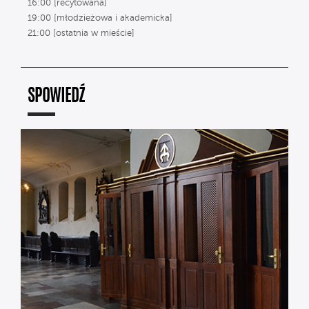
16:00 [recytowana]
19:00 [młodzieżowa i akademicka]
21:00 [ostatnia w mieście]
SPOWIEDŹ