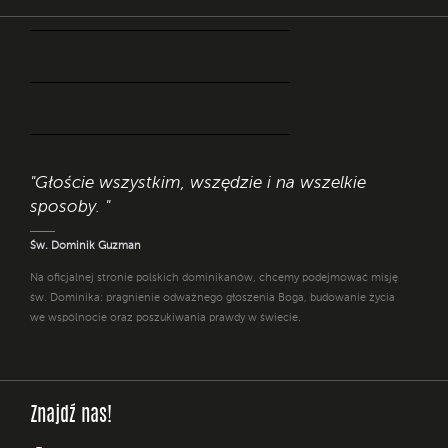
"Głoście wszystkim, wszędzie i na wszelkie
sposoby. "
Św. Dominik Guzman
Na oficjalnej stronie polskich dominikanów, chcemy podejmować misję
św. Dominika: pragnienie odważnego głoszenia Boga, budowanie życia
we wspólnocie oraz poszukiwania prawdy w świecie.
Znajdź nas!