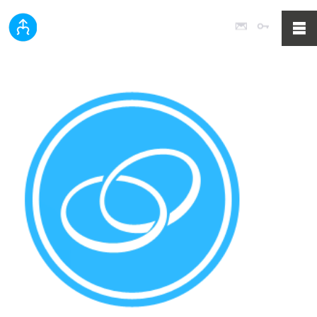
Poczta
Logowan