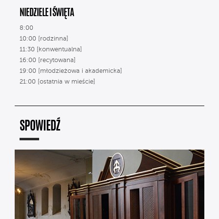
NIEDZIELE I ŚWIĘTA
8:00
10:00 [rodzinna]
11:30 [konwentualna]
16:00 [recytowana]
19:00 [młodzieżowa i akademicka]
21:00 [ostatnia w mieście]
SPOWIEDŹ