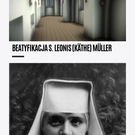
BEATYFIKACJA S. LEONIS (KÄTHE) MÜLLER