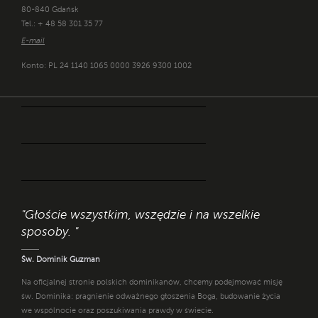
80-840 Gdańsk
Tel.: + 48 58 301 35 77
E-mail
Konto: PL 24 1140 1065 0000 3926 9300 1002
"Głoście wszystkim, wszędzie i na wszelkie
sposoby. "
Św. Dominik Guzman
Na oficjalnej stronie polskich dominikanów, chcemy podejmować misję
św. Dominika: pragnienie odważnego głoszenia Boga, budowanie życia
we wspólnocie oraz poszukiwania prawdy w świecie.