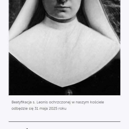
Beatyfikacja s. Leonis ochrzczonej w naszym kościele
odbędzie się 31 maja 2025 roku