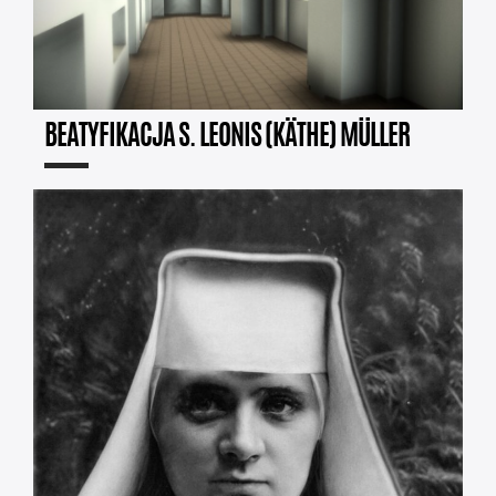
BEATYFIKACJA S. LEONIS (KÄTHE) MÜLLER