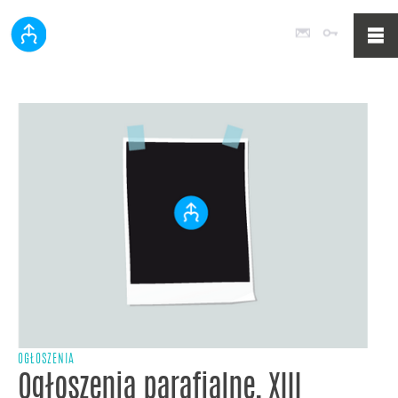
Poczta
Logowan
OGŁOSZENIA
Ogłoszenia parafialne, XIII