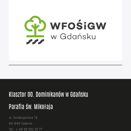
Klasztor OO. Dominikanów w Gdańsku
Parafia św. Mikołaja
ul. Świętojańska 72
80-840 Gdańsk
Tel.: + 48 58 301 35 77