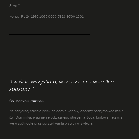
E-mail
Konto: PL 24 1140 1065 0000 3926 9300 1002
"Głoście wszystkim, wszędzie i na wszelkie
sposoby. "
Św. Dominik Guzman
Na oficjalnej stronie polskich dominikanów, chcemy podejmować misję
św. Dominika: pragnienie odważnego głoszenia Boga, budowanie życia
we wspólnocie oraz poszukiwania prawdy w świecie.