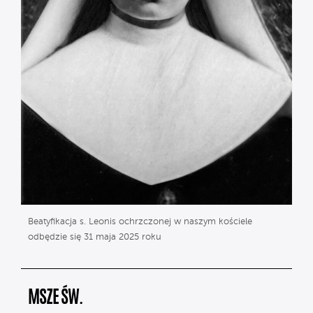
Beatyfikacja s. Leonis ochrzczonej w naszym kościele
odbędzie się 31 maja 2025 roku
MSZE ŚW.