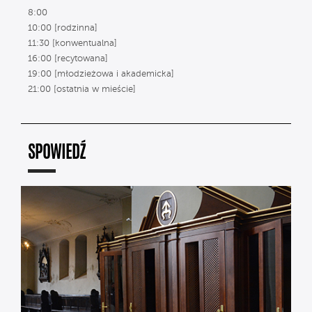
8:00
10:00 [rodzinna]
11:30 [konwentualna]
16:00 [recytowana]
19:00 [młodzieżowa i akademicka]
21:00 [ostatnia w mieście]
SPOWIEDŹ