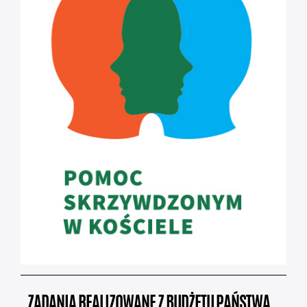
ZADANIA REALIZOWANE Z BUDŻETU PAŃSTWA