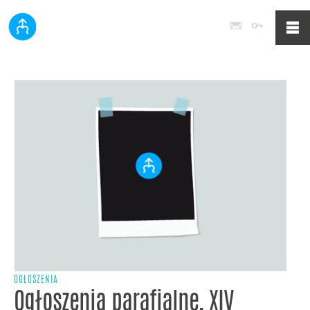
Poczta
Logowan
OGŁOSZENIA
Ogłoszenia parafialne, XIV