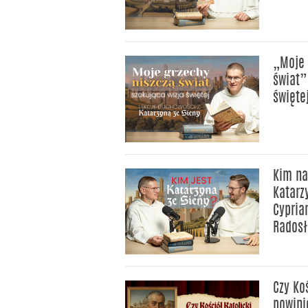
„Moje 
świat”
święte
Kim na
Katarz
Cypria
Rados
Czy Ko
powini