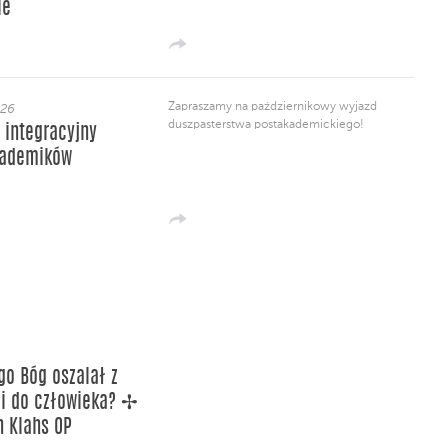
le
Zapraszamy na październikowy wyjazd
026
duszpasterstwa postakademickiego!
 integracyjny
kademików
go Bóg oszalał z
i do człowieka? ✢
n Klahs OP