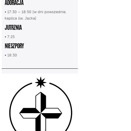
ADORACJA
• 17:30 – 18:50 [w dni powszednie,
kaplica św. Jacka]
JUTRZNIA
• 7:25
NIESZPORY
• 18:30