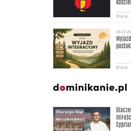
koście
Bracia
06.07.2
Wyjazd
posta
Bracia
Dlacze
miłośc
Cypria