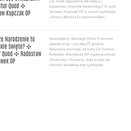
czy może zagrożenie dla tradycji i
etur Quod ✣
tożsamości Kościoła Katolickiego? O. prof.
Jarosław Kupczak OP w swoim wykładzie
aw Kupczak OP
„Utrum catholica Ecclesia sinodalis...
że Narodzenie to
Sprawdzamy, dlaczego Oliver Cromwell
zakazał świąt i czy data 25 grudnia
kie święto? ✣
faktycznie pochodzi od kultu Sol Invictus.
r Quod ✣ Radosław
Radosław Więcławek OP wyjaśnia proces
inkulturacji i tłumaczy, skąd wzięły się
awek OP
choinka, światełka oraz symbolika...