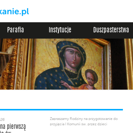
Parafia
Instytucje
Duszpasterstwa
Zapraszamy Rodziny na przygotowanie do
026
przyjęcia I Komunii św. przez dzieci
 na pierwszą