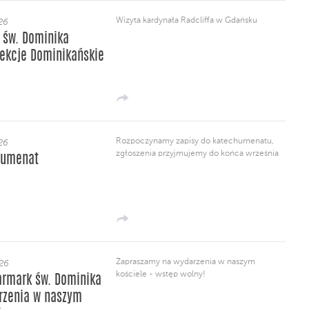
Wizyta kardynała Radcliffa w Gdańsku
26
 św. Dominika
lekcje Dominikańskie
Rozpoczynamy zapisy do katechumenatu,
26
zgłoszenia przyjmujemy do końca września
humenat
Zapraszamy na wydarzenia w naszym
026
kościele - wstęp wolny!
armark św. Dominika
rzenia w naszym