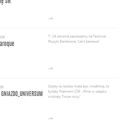
ę św.
7 i 14 sierpnia zapraszamy na Festiwal
026
Muzyki Barokowej "Let's baroque"
baroque
Gdyby ta rzeźba miała być modlitwą, to
026
byłaby Psalmem 139: „Mnie w zalążku
 GNIAZDO_UNIVERSUM
widziały Twoje oczy"