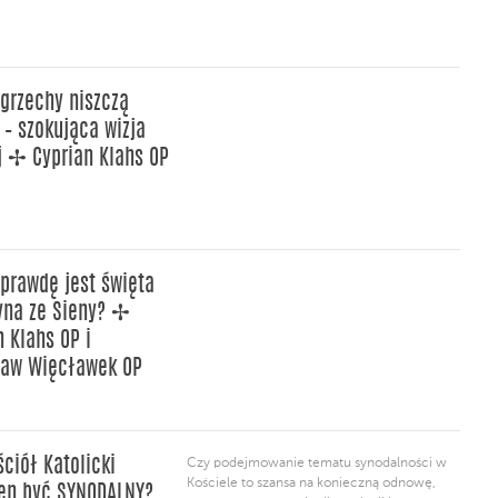
grzechy niszczą
 – szokująca wizja
j ✢ Cyprian Klahs OP
prawdę jest święta
yna ze Sieny? ✢
n Klahs OP i
ław Więcławek OP
ściół Katolicki
Czy podejmowanie tematu synodalności w
Kościele to szansa na konieczną odnowę,
en być SYNODALNY?