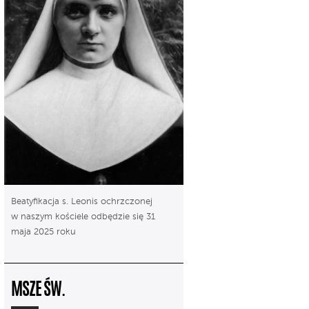
Beatyfikacja s. Leonis ochrzczonej
w naszym kościele odbędzie się 31
maja 2025 roku
MSZE ŚW.