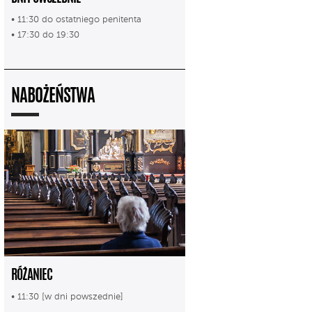
• 11:30 do ostatniego penitenta
• 17:30 do 19:30
NABOŻEŃSTWA
RÓŻANIEC
• 11:30 [w dni powszednie]