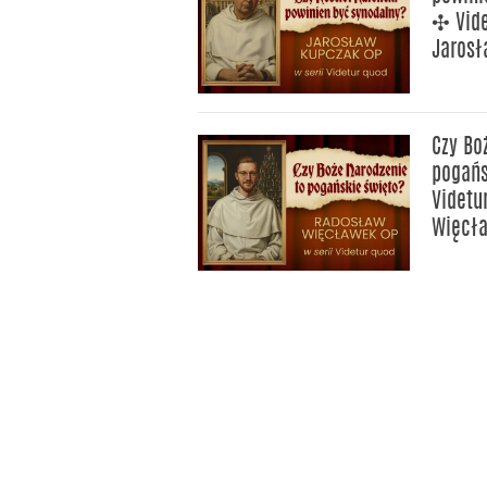
✣ Vid
Jarosł
Czy Bo
pogańs
Videtu
Więcł