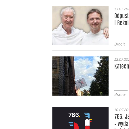
13.07.20
Odpust
i Reko
Bracia
12.07.20
Katec
Bracia
10.07.2
766. J
– wyda