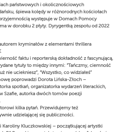
ciach państwowych i okolicznościowych
dańsku, śpiewa kolędy w różnorodnych kościołach
z przyjemnością występuje w Domach Pomocy
 ma w dorobku 2 płyty. Dyrygentką zespołu od 2022
 autorem kryminałów z elementami thrillera
E
erność faktu i reporterską dokładność z fascynującą,
wydane tytuły to między innymi: “Tańczmy, ciemność
 już nie uciekniesz”, “Wszystko, co widziałeś”
owę poprowadzi Dorota Lińska-Złoch –
rka spotkań, organizatorka wydarzeń literackich,
w Szafie, autorka dwóch tomów poezji
.
orowi kilka pytań. Przewidujemy też
ie udzielającej się publiczności.
 Karoliny Kluczkowskiej – początkującej artystki