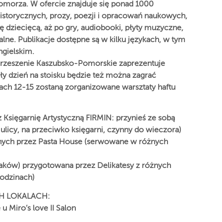
Pomorza. W ofercie znajduje się ponad 1000
istorycznych, prozy, poezji i opracowań naukowych,
urę dziecięcą, aż po gry, audiobooki, płyty muzyczne,
lne. Publikacje dostępne są w kilku językach, w tym
ngielskim.
Zrzeszenie Kaszubsko-Pomorskie zaprezentuje
ły dzień na stoisku będzie też można zagrać
ach 12-15 zostaną zorganizowane warsztaty haftu
Księgarnię Artystyczną FIRMIN: przynieś ze sobą
 ulicy, na przeciwko księgarni, czynny do wieczora)
nych przez Pasta House (serwowane w różnych
maków) przygotowana przez Delikatesy z różnych
godzinach)
H LOKALACH:
u Miro’s love II Salon