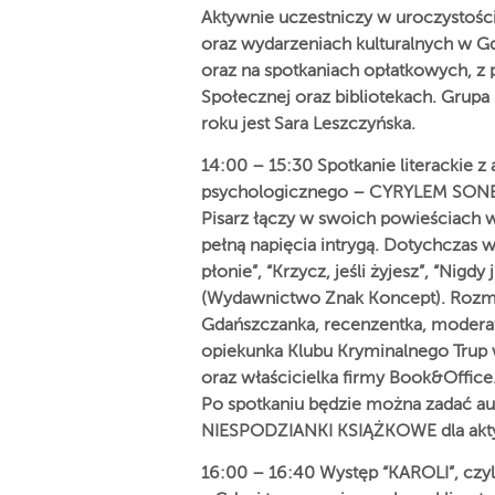
Aktywnie uczestniczy w uroczystoś
oraz wydarzeniach kulturalnych w G
oraz na spotkaniach opłatkowych, 
Społecznej oraz bibliotekach. Grupa
roku jest Sara Leszczyńska.
14:00 – 15:30 Spotkanie literackie z
psychologicznego – CYRYLEM SON
Pisarz łączy w swoich powieściach wi
pełną napięcia intrygą. Dotychczas 
płonie”, “Krzycz, jeśli żyjesz”, “Nigdy
(Wydawnictwo Znak Koncept). Rozm
Gdańszczanka, recenzentka, moderato
opiekunka Klubu Kryminalnego Trup 
oraz właścicielka firmy Book&Office
Po spotkaniu będzie można zadać aut
NIESPODZIANKI KSIĄŻKOWE dla aktywn
16:00 – 16:40 Występ “KAROLI”, czyli