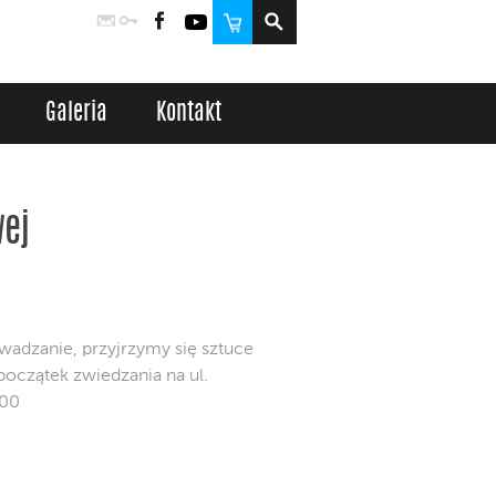
Poczta
Logowanie
Facebook
YouTube
Sklep
Galeria
Kontakt
ej
wadzanie, przyjrzymy się sztuce
początek zwiedzania na ul.
:00