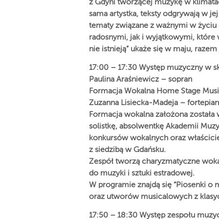
z Gdyni tworzącej muzykę w klimatac
sama artystka, teksty odgrywają w j
tematy związane z ważnymi w życiu
radosnymi, jak i wyjątkowymi, które w
nie istnieją” ukaże się w maju, razem
17:00 – 17:30 Występ muzyczny w sk
Paulina Araśniewicz – sopran
Formacja Wokalna Home Stage Musi
Zuzanna Lisiecka-Madeja – fortepian
Formacja wokalna założona została w
solistkę, absolwentkę Akademii Mu
konkursów wokalnych oraz właścici
z siedzibą w Gdańsku.
Zespół tworzą charyzmatyczne wokali
do muzyki i sztuki estradowej.
W programie znajdą się “Piosenki o m
oraz utworów musicalowych z klas
17:50 – 18:30 Występ zespołu mu