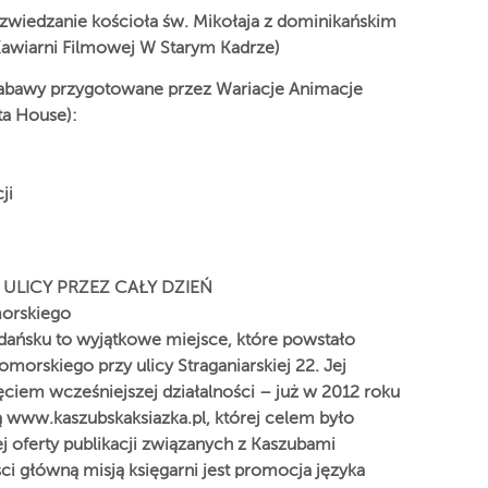
 zwiedzanie kościoła św. Mikołaja z dominikańskim
Kawiarni Filmowej W Starym Kadrze)
zabawy przygotowane przez Wariacje Animacje
ta House):
ji
ULICY PRZEZ CAŁY DZIEŃ
morskiego
ańsku to wyjątkowe miejsce, które powstało
morskiego przy ulicy Straganiarskiej 22. Jej
ciem wcześniejszej działalności – już w 2012 roku
 www.kaszubskaksiazka.pl, której celem było
ej oferty publikacji związanych z Kaszubami
i główną misją księgarni jest promocja języka