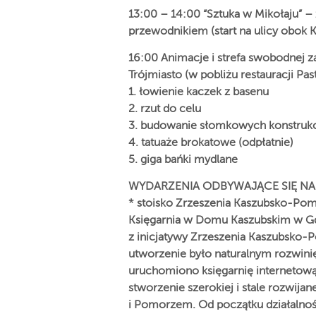
13:00 – 14:00 “Sztuka w Mikołaju” –
przewodnikiem (start na ulicy obok 
16:00 Animacje i strefa swobodnej 
Trójmiasto (w pobliżu restauracji Pas
1. łowienie kaczek z basenu
2. rzut do celu
3. budowanie słomkowych konstrukc
4. tatuaże brokatowe (odpłatnie)
5. giga bańki mydlane
WYDARZENIA ODBYWAJĄCE SIĘ NA 
* stoisko Zrzeszenia Kaszubsko-Po
Księgarnia w Domu Kaszubskim w Gd
z inicjatywy Zrzeszenia Kaszubsko-Po
utworzenie było naturalnym rozwinię
uruchomiono księgarnię internetową
stworzenie szerokiej i stale rozwijan
i Pomorzem. Od początku działalnośc