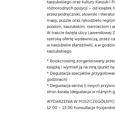
kaszubskiego oraz kultury Kaszub i 
różnorodnych pozycji – od książek h
przez podręczniki, słowniki i literat
mapy, puzzle oraz rękodzieło regiona
polskim, kaszubskim, niemieckim i a
W trakcie święta ulicy Lawendowej 
szeroką ofertę wydawniczą, przez ca
w kaszubskie planszówki, a w godzin
kaszubskiego.
* Bookcrossing zorganizowany przez 
książkę i wymień ją na inną (punkt na
* Degustacja specjałów przygotowa
godzinach)
* Degustacja serów (i innych przys
stron świata (degustacja w różnych 
WYDARZENIA W POSZCZEGÓLNYC
12:00 – 13:00 Konsultacje fryzjerskie 