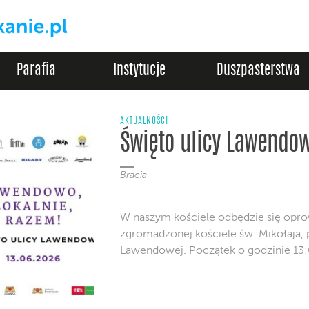
Parafia
Instytucje
Duszpasterstwa
AKTUALNOŚCI
Święto ulicy Lawendow
Bracia
W naszym kościele odbędzie się opro
zgromadzonej kościele św. Mikołaja, 
Lawendowej. Początek o godzinie 13