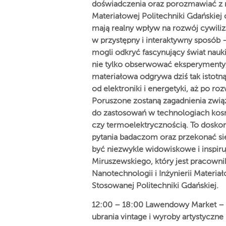
doświadczenia oraz porozmawiać z na
Materiałowej Politechniki Gdańskiej
mają realny wpływ na rozwój cywiliz
w przystępny i interaktywny sposób —
mogli odkryć fascynujący świat nauk
nie tylko obserwować eksperymenty, 
materiałowa odgrywa dziś tak istot
od elektroniki i energetyki, aż po 
Poruszone zostaną zagadnienia związ
do zastosowań w technologiach ko
czy termoelektrycznością. To doskon
pytania badaczom oraz przekonać się
być niezwykle widowiskowe i inspiru
Miruszewskiego, który jest pracow
Nanotechnologii i Inżynierii Materia
Stosowanej Politechniki Gdańskiej.
12:00 – 18:00 Lawendowy Market – s
ubrania vintage i wyroby artystyczne