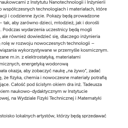
ukowcami z Instytutu Nanotechnologii i Inżynierii
 o współczesnych technologiach i materiałach, które
acji i codzienne życie. Pokazy będą prowadzone
 tak, aby zarówno dzieci, młodzież, jak i dorośli
i. Podczas wydarzenia uczestnicy będą mogli
ale również dowiedzieć się, dlaczego inżynieria
ną rolę w rozwoju nowoczesnych technologii –
rozwiązania wykorzystywane w przemyśle kosmicznym.
ane m.in. z elektrostatyką, materiałami
smicznych, energetyką wodorową
ała okazja, aby zobaczyć naukę „na żywo”, zadać
, że fizyka, chemia i nowoczesne materiały potrafią
jące. Całość pod ścisłym okiem dra inż. Tadeusza
nikiem naukowo-dydaktycznym w Instytucie
łowej, na Wydziale Fizyki Technicznej i Matematyki
toisko lokalnych artystów, którzy będą sprzedawać