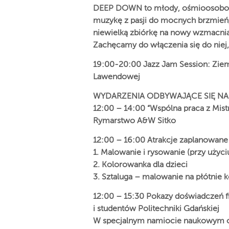
DEEP DOWN to młody, ośmioosobowy 
muzykę z pasji do mocnych brzmień, 
niewielką zbiórkę na nowy wzmacnia
Zachęcamy do włączenia się do niej
19:00-20:00 Jazz Jam Session: Zie
Lawendowej
WYDARZENIA ODBYWAJĄCE SIĘ NA 
12:00 – 14:00 “Wspólna praca z Mi
Rymarstwo A&W Sitko
12:00 – 16:00 Atrakcje zaplanowane
1. Malowanie i rysowanie (przy uży
2. Kolorowanka dla dzieci
3. Sztaluga – malowanie na płótnie k
12:00 – 15:30 Pokazy doświadczeń 
i studentów Politechniki Gdańskiej
W specjalnym namiocie naukowym o