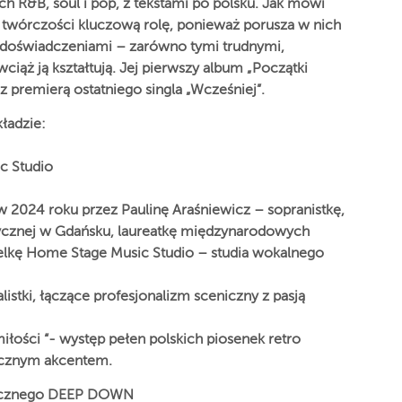
h R&B, soul i pop, z tekstami po polsku. Jak mówi
ej twórczości kluczową rolę, ponieważ porusza w nich
 doświadczeniami – zarówno tymi trudnymi,
ciąż ją kształtują. Jej pierwszy album „Początki
 z premierą ostatniego singla „Wcześniej”.
ładzie:
c Studio
 2024 roku przez Paulinę Araśniewicz – sopranistkę,
zycznej w Gdańsku, laureatkę międzynarodowych
elkę Home Stage Music Studio – studia wokalnego
stki, łączące profesjonalizm sceniczny z pasją
iłości “- występ pełen polskich piosenek retro
ycznym akcentem.
zycznego DEEP DOWN